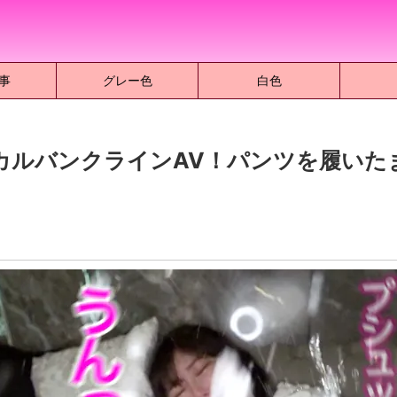
事
グレー色
白色
カルバンクラインAV！パンツを履いた